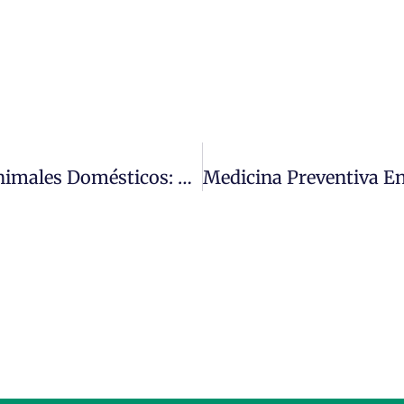
Guía Esencial Para Propietarios De Animales Domésticos: Todo Lo Que Necesitas Saber Para El Cuidado Perfecto De Tu Mascota