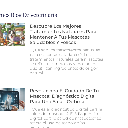
imos Blog De Veterinaria
Descubre Los Mejores
Tratamientos Naturales Para
Mantener A Tus Mascotas
Saludables Y Felices
¿Qué son los tratamientos naturales
para mascotas saludables? Los
tratamientos naturales para mascotas
se refieren a métodos y productos
que utilizan ingredientes de origen
natural
Revoluciona El Cuidado De Tu
Mascota: Diagnóstico Digital
Para Una Salud Óptima
¿Qué es el diagnóstico digital para la
salud de mascotas? El *diagnóstico
digital para la salud de mascotas* se
refiere al uso de tecnologías
avanzadas