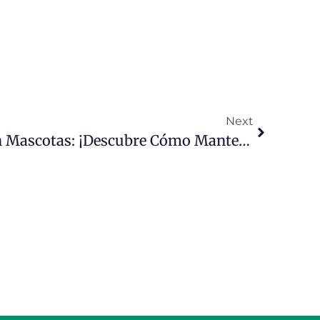
Next
Medicina Preventiva En Mascotas: ¡Descubre Cómo Mantener A Perros Y Gatos Saludables Y Felices!