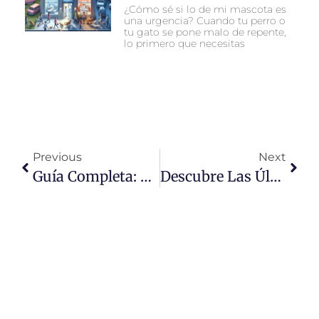
¿Cómo sé si lo de mi mascota es
una urgencia? Cuando tu perro o
tu gato se pone malo de repente,
lo primero que necesitas
Previous
Next
Guía Completa: Cuidado Especializado Para Mascotas Exóticas – Todo Lo Que Necesitas Saber
Descubre Las Últimas Noticias Sobre Salud Y Bienestar Animal: Innovaciones, Consejos Y Tendencias Para Un Mundo Más Sano