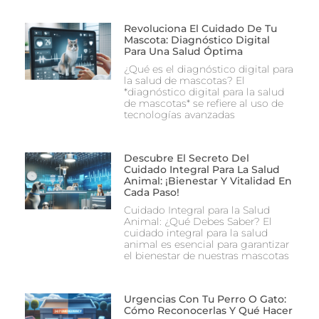
Revoluciona El Cuidado De Tu
Mascota: Diagnóstico Digital
Para Una Salud Óptima
¿Qué es el diagnóstico digital para
la salud de mascotas? El
*diagnóstico digital para la salud
de mascotas* se refiere al uso de
tecnologías avanzadas
Descubre El Secreto Del
Cuidado Integral Para La Salud
Animal: ¡Bienestar Y Vitalidad En
Cada Paso!
Cuidado Integral para la Salud
Animal: ¿Qué Debes Saber? El
cuidado integral para la salud
animal es esencial para garantizar
el bienestar de nuestras mascotas
Urgencias Con Tu Perro O Gato:
Cómo Reconocerlas Y Qué Hacer