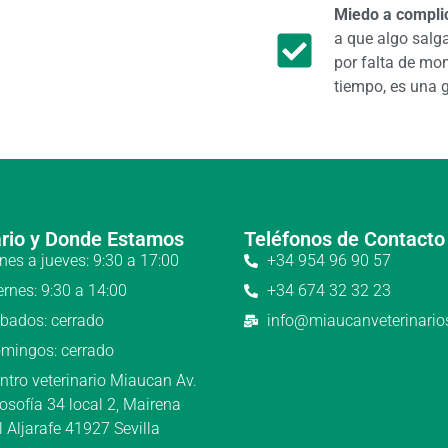
Miedo a complic
a que algo salga
por falta de mo
tiempo, es una 
rio y Donde Estamos
Teléfonos de Contacto
nes a jueves: 9:30 a 17:00
+34 954 96 90 57
ernes: 9:30 a 14:00
+34 674 32 32 23
bados: cerrado
info@miaucanveterinari
mingos: cerrado
ntro veterinario Miaucan Av.
losofía 34 local 2, Mairena
l Aljarafe 41927 Sevilla