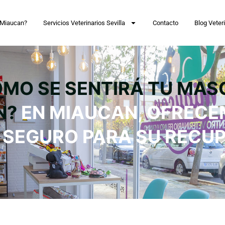
 Miaucan?
Servicios Veterinarios Sevilla
Contacto
Blog Veteri
ÓMO SE SENTIRÁ TU MAS
N?
EN MIAUCAN, OFREC
 SEGURO PARA SU RECU