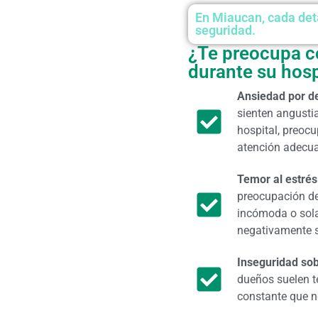
En Miaucan, cada deta
seguridad.
¿Te preocupa c
durante su hosp
Ansiedad por de
sienten angusti
hospital, preocu
atención adecu
Temor al estrés
preocupación de
incómoda o sola
negativamente s
Inseguridad sob
dueños suelen t
constante que ne