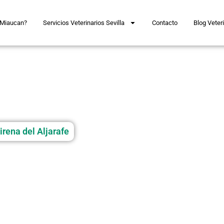
 Miaucan?
Servicios Veterinarios Sevilla
Contacto
Blog Veteri
rena del Aljarafe
mascota
el cuidado