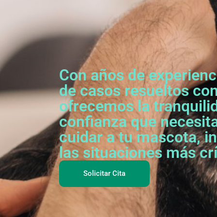
Con años de experienci
de casos resueltos con
ofrecemos la tranquili
confianza que necesit
cuidar a tu mascota, i
las situaciones más crí
Solicitar Cita