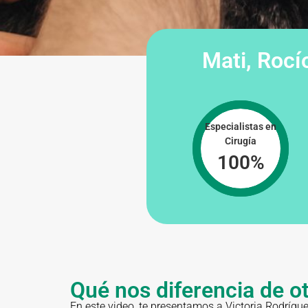
Mati, Rocí
Especialistas en
Cirugía
100
%
Qué nos diferencia de ot
En este video, te presentamos a Victoria Rodríg