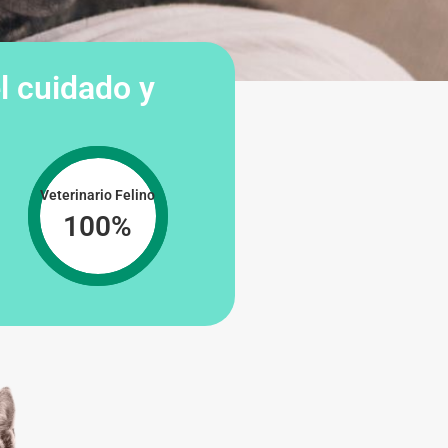
l cuidado y
Veterinario Felino
100
%