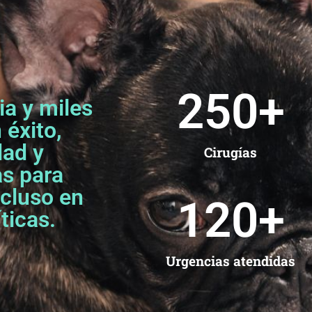
250
+
a y miles
 éxito,
dad y
Cirugías
as para
ncluso en
120
+
ticas.
Urgencias atendidas