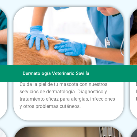
Dermatología Veterinario Sevilla
Cuida la piel de tu mascota con nuestros
servicios de dermatología. Diagnóstico y
o
tratamiento eficaz para alergias, infecciones
y otros problemas cutáneos.