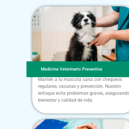
Medicina Veterinario Preventiva
Mantén a tu mascota sana con chequeos
regulares, vacunas y prevención. Nuestro
enfoque evita problemas graves, asegurand
bienestar y calidad de vida.