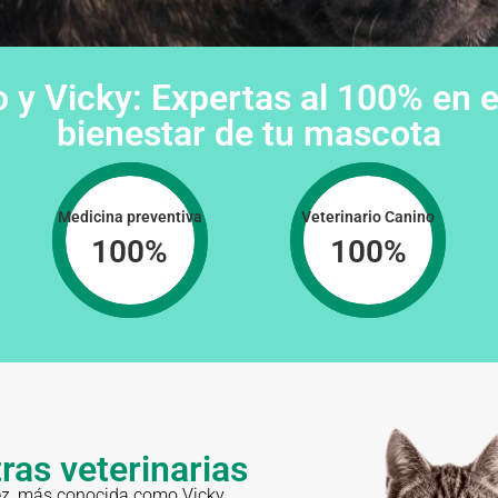
o y Vicky: Expertas al 100% en e
bienestar de tu mascota
Medicina preventiva
Veterinario Canino
100
%
100
%
ras veterinarias
uez, más conocida como Vicky,