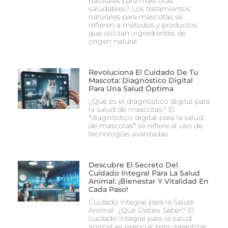
naturales para mascotas
saludables? Los tratamientos
naturales para mascotas se
refieren a métodos y productos
que utilizan ingredientes de
origen natural
Revoluciona El Cuidado De Tu
Mascota: Diagnóstico Digital
Para Una Salud Óptima
¿Qué es el diagnóstico digital para
la salud de mascotas? El
*diagnóstico digital para la salud
de mascotas* se refiere al uso de
tecnologías avanzadas
Descubre El Secreto Del
Cuidado Integral Para La Salud
Animal: ¡Bienestar Y Vitalidad En
Cada Paso!
Cuidado Integral para la Salud
Animal: ¿Qué Debes Saber? El
cuidado integral para la salud
animal es esencial para garantizar