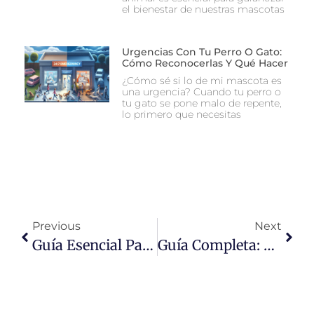
el bienestar de nuestras mascotas
Urgencias Con Tu Perro O Gato:
Cómo Reconocerlas Y Qué Hacer
¿Cómo sé si lo de mi mascota es
una urgencia? Cuando tu perro o
tu gato se pone malo de repente,
lo primero que necesitas
Previous
Next
Guía Esencial Para El Cuidado Y Recuperación De Fauna Silvestre: Protegiendo Nuestro Patrimonio Natural
Guía Completa: Rehabilitación Efectiva Para Perros Después De Cirugía – Consejos Y Estrategias Clave