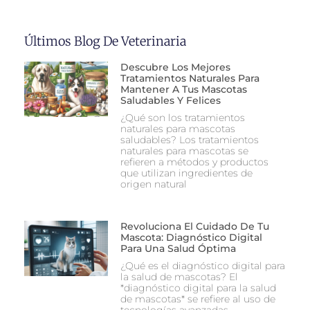
Últimos Blog De Veterinaria
Descubre Los Mejores
Tratamientos Naturales Para
Mantener A Tus Mascotas
Saludables Y Felices
¿Qué son los tratamientos
naturales para mascotas
saludables? Los tratamientos
naturales para mascotas se
refieren a métodos y productos
que utilizan ingredientes de
origen natural
Revoluciona El Cuidado De Tu
Mascota: Diagnóstico Digital
Para Una Salud Óptima
¿Qué es el diagnóstico digital para
la salud de mascotas? El
*diagnóstico digital para la salud
de mascotas* se refiere al uso de
tecnologías avanzadas