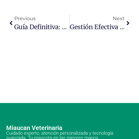
Previous
Next
Guía Definitiva: Cuidado Óptimo Para Mascotas Felices Y Saludables
Gestión Efectiva De Parásitos: Estrategias Innovadoras Para Un Control Óptimo
Miaucan Veterinaria
Cuidado experto, atención personalizada y tecnología
avanzada. Tu mascota en las mejores manos.