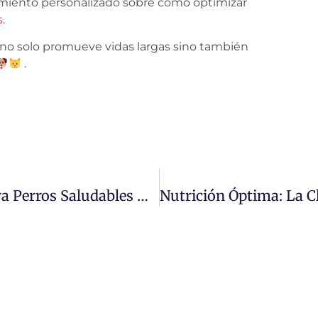
ramiento personalizado sobre cómo optimizar
s
.
 no solo promueve vidas largas sino también
.
Guía Definitiva: Dieta Equilibrada Para Perros Saludables – ¡Descubre Cómo Mejorar La Vida De Tu Mascota!