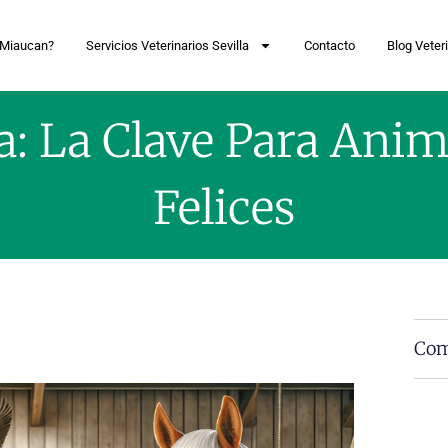
 Miaucan?
Servicios Veterinarios Sevilla
Contacto
Blog Veteri
: La Clave Para Anim
Felices
Com