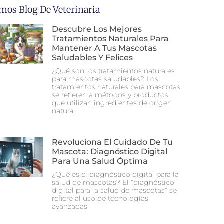
imos Blog De Veterinaria
Descubre Los Mejores
Tratamientos Naturales Para
Mantener A Tus Mascotas
Saludables Y Felices
¿Qué son los tratamientos naturales
para mascotas saludables? Los
tratamientos naturales para mascotas
se refieren a métodos y productos
que utilizan ingredientes de origen
natural
Revoluciona El Cuidado De Tu
Mascota: Diagnóstico Digital
Para Una Salud Óptima
¿Qué es el diagnóstico digital para la
salud de mascotas? El *diagnóstico
digital para la salud de mascotas* se
refiere al uso de tecnologías
avanzadas