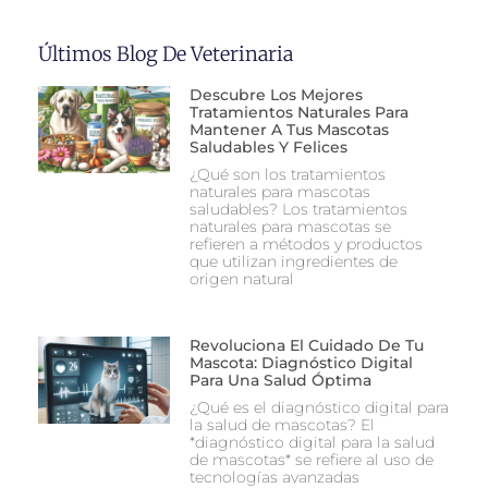
Últimos Blog De Veterinaria
Descubre Los Mejores
Tratamientos Naturales Para
Mantener A Tus Mascotas
Saludables Y Felices
¿Qué son los tratamientos
naturales para mascotas
saludables? Los tratamientos
naturales para mascotas se
refieren a métodos y productos
que utilizan ingredientes de
origen natural
Revoluciona El Cuidado De Tu
Mascota: Diagnóstico Digital
Para Una Salud Óptima
¿Qué es el diagnóstico digital para
la salud de mascotas? El
*diagnóstico digital para la salud
de mascotas* se refiere al uso de
tecnologías avanzadas