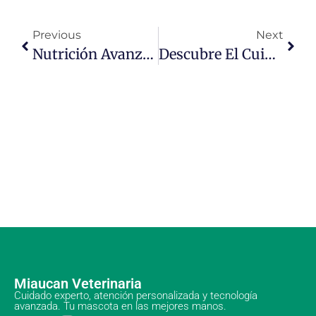
Previous
Next
Nutrición Avanzada Para Mascotas: Descubre El Secreto Para Una Vida Saludable Y Feliz De Tu Compañero
Descubre El Cuidado Exclusivo Que Tu Mascota Merece: Consejos Y Servicios Imprescindibles
Miaucan Veterinaria
Cuidado experto, atención personalizada y tecnología
avanzada. Tu mascota en las mejores manos.