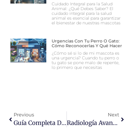
Cuidado Integral para la Salud
Animal: ¿Qué Debes Saber? El
cuidado integral para la salud
animal es esencial para garantizar
el bienestar de nuestras mascotas
Urgencias Con Tu Perro O Gato:
Cómo Reconocerlas Y Qué Hacer
¿Cómo sé si lo de mi mascota es
una urgencia? Cuando tu perro o
tu gato se pone malo de repente,
lo primero que necesitas
Previous
Next
Guía Completa De Cuidado Dental Para Mascotas: Consejos Esenciales Para Una Sonrisa Saludable
Radiología Avanzada: El Secreto Para Mantener A Tus Mascotas Saludables Y Felices