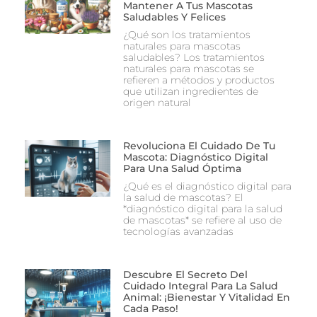
Mantener A Tus Mascotas
Saludables Y Felices
¿Qué son los tratamientos
naturales para mascotas
saludables? Los tratamientos
naturales para mascotas se
refieren a métodos y productos
que utilizan ingredientes de
origen natural
Revoluciona El Cuidado De Tu
Mascota: Diagnóstico Digital
Para Una Salud Óptima
¿Qué es el diagnóstico digital para
la salud de mascotas? El
*diagnóstico digital para la salud
de mascotas* se refiere al uso de
tecnologías avanzadas
Descubre El Secreto Del
Cuidado Integral Para La Salud
Animal: ¡Bienestar Y Vitalidad En
Cada Paso!