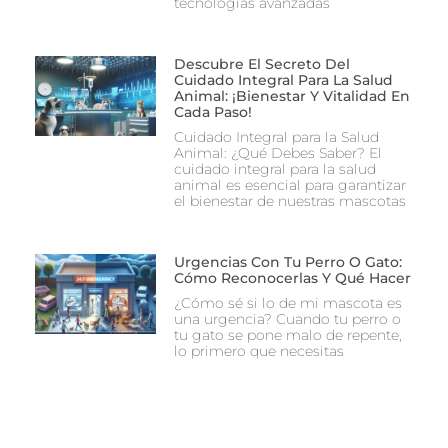
tecnologías avanzadas
Descubre El Secreto Del
Cuidado Integral Para La Salud
Animal: ¡Bienestar Y Vitalidad En
Cada Paso!
Cuidado Integral para la Salud
Animal: ¿Qué Debes Saber? El
cuidado integral para la salud
animal es esencial para garantizar
el bienestar de nuestras mascotas
Urgencias Con Tu Perro O Gato:
Cómo Reconocerlas Y Qué Hacer
¿Cómo sé si lo de mi mascota es
una urgencia? Cuando tu perro o
tu gato se pone malo de repente,
lo primero que necesitas