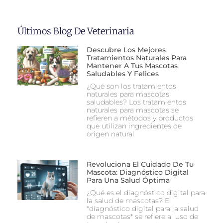
Últimos Blog De Veterinaria
Descubre Los Mejores
Tratamientos Naturales Para
Mantener A Tus Mascotas
Saludables Y Felices
¿Qué son los tratamientos
naturales para mascotas
saludables? Los tratamientos
naturales para mascotas se
refieren a métodos y productos
que utilizan ingredientes de
origen natural
Revoluciona El Cuidado De Tu
Mascota: Diagnóstico Digital
Para Una Salud Óptima
¿Qué es el diagnóstico digital para
la salud de mascotas? El
*diagnóstico digital para la salud
de mascotas* se refiere al uso de