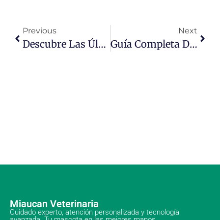
Previous
Next
Descubre Las Últimas Novedades En El Mundo Veterinario: Innovaciones Y Tendencias Que Transforman La Salud Animal
Guía Completa De Cuidado Integral Para Mascotas: Consejos Y Estrategias Esenciales
Miaucan Veterinaria
Cuidado experto, atención personalizada y tecnología
avanzada. Tu mascota en las mejores manos.