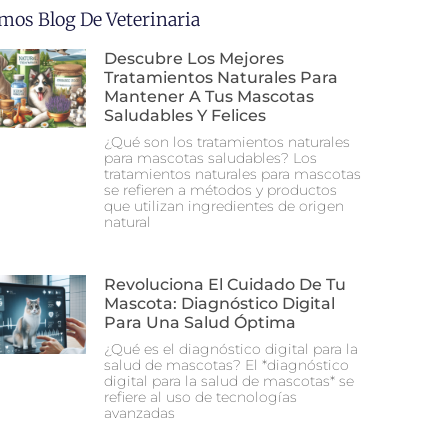
imos Blog De Veterinaria
Descubre Los Mejores
Tratamientos Naturales Para
Mantener A Tus Mascotas
Saludables Y Felices
¿Qué son los tratamientos naturales
para mascotas saludables? Los
tratamientos naturales para mascotas
se refieren a métodos y productos
que utilizan ingredientes de origen
natural
Revoluciona El Cuidado De Tu
Mascota: Diagnóstico Digital
Para Una Salud Óptima
¿Qué es el diagnóstico digital para la
salud de mascotas? El *diagnóstico
digital para la salud de mascotas* se
refiere al uso de tecnologías
avanzadas