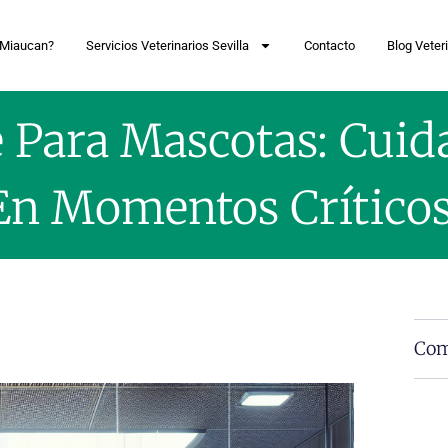
 Miaucan?
Servicios Veterinarios Sevilla
Contacto
Blog Veteri
e Para Mascotas: Cui
En Momentos Críticos
Com