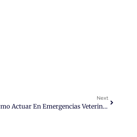
Next
Atención Inmediata: Cómo Actuar En Emergencias Veterinarias Para Salvar A Tu Mascota