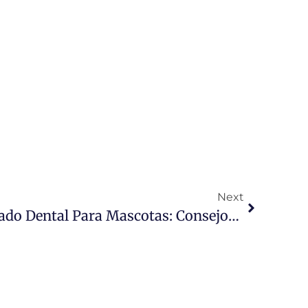
Next
Guía Completa De Cuidado Dental Para Mascotas: Consejos Esenciales Para Una Sonrisa Saludable