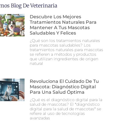
imos Blog De Veterinaria
Descubre Los Mejores
Tratamientos Naturales Para
Mantener A Tus Mascotas
Saludables Y Felices
¿Qué son los tratamientos naturales
para mascotas saludables? Los
tratamientos naturales para mascotas
se refieren a métodos y productos
que utilizan ingredientes de origen
natural
Revoluciona El Cuidado De Tu
Mascota: Diagnóstico Digital
Para Una Salud Óptima
¿Qué es el diagnóstico digital para la
salud de mascotas? El *diagnóstico
digital para la salud de mascotas* se
refiere al uso de tecnologías
avanzadas