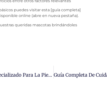
icios entre otros factores relevantes
ásicos puedes visitar esta [guía completa]
disponible online (abre en nueva pestaña).
 nuestras queridas mascotas brindándoles
Descubre El Secreto Del Cuidado Especializado Para La Piel De Tus Mascotas: ¡Salud Y Bienestar En Cada Caricia!