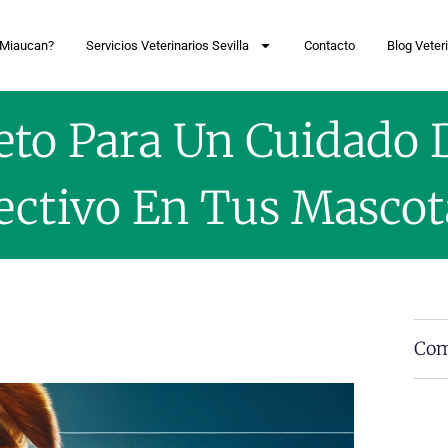
 Miaucan?
Servicios Veterinarios Sevilla
Contacto
Blog Veteri
eto Para Un Cuidado 
ectivo En Tus Mascot
Com