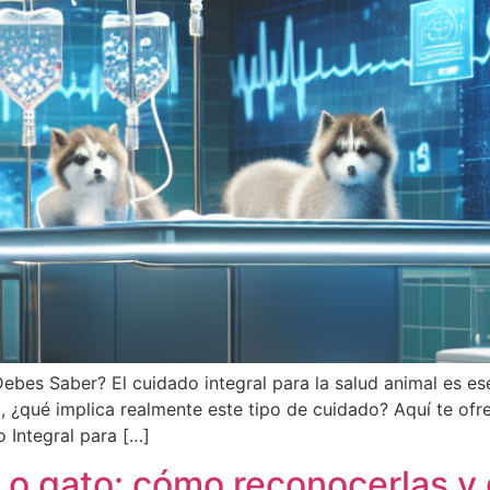
ebes Saber? El cuidado integral para la salud animal es ese
, ¿qué implica realmente este tipo de cuidado? Aquí te of
 Integral para […]
 o gato: cómo reconocerlas y